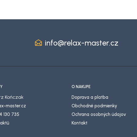
info
@
relax-master.cz
Y
O NÁKUPE
z Kończak
Doprava a platba
lax-master.cz
Obchodné podmienky
4 130 735
Ochrana osobných údajov
taktů
Kontakt