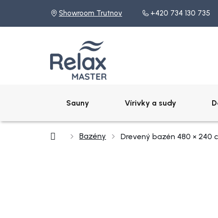
Prejsť
Showroom Trutnov
+420 734 130 735
na
obsah
Sauny
Vírivky a sudy
D
Domov
Bazény
Drevený bazén 480 × 240 