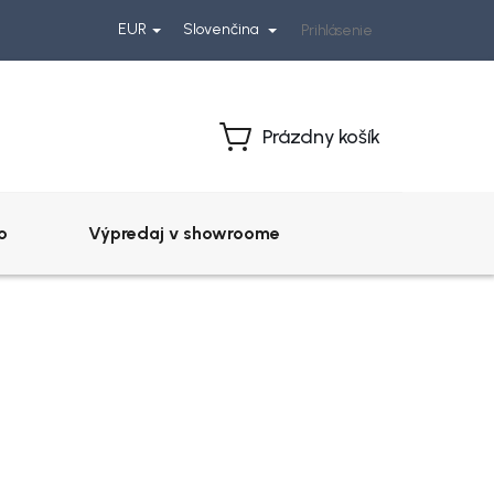
EUR
Slovenčina
Prihlásenie
Prázdny košík
Nákupný
košík
o
Výpredaj v showroome