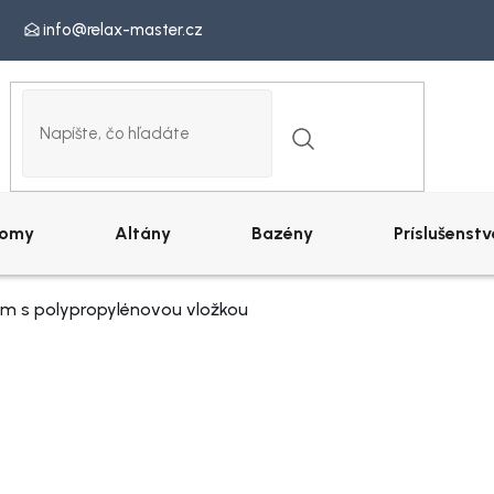
info@relax-master.cz
omy
Altány
Bazény
Príslušenstv
cm s polypropylénovou vložkou