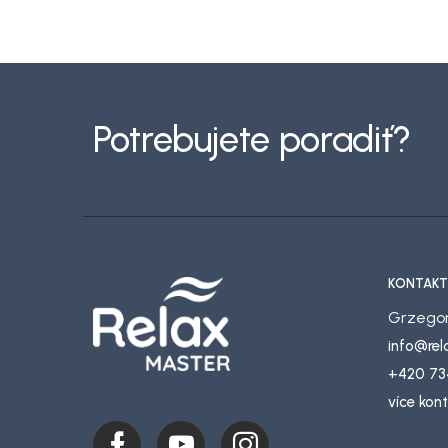
Z
á
p
Potrebujete poradiť?
ä
t
i
e
KONTAKT
Grzegor
info
@
re
+420 73
více kon