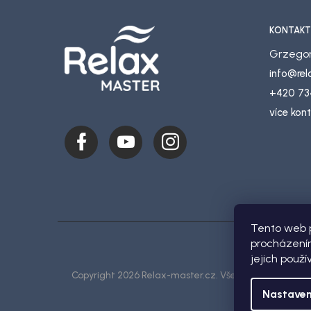
KONTAKT
Grzegor
info
@
re
+420 73
více kon
Tento web p
procházením
jejich použí
Copyright 2026
Relax-master.cz
. Všetky práva vyhra
Nastaven