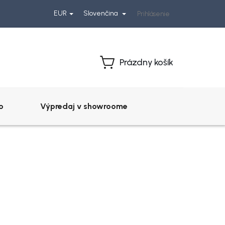
EUR
Slovenčina
Prihlásenie
Prázdny košík
Nákupný
košík
o
Výpredaj v showroome