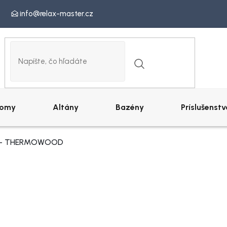
info@relax-master.cz
omy
Altány
Bazény
Príslušenstv
ny - THERMOWOOD