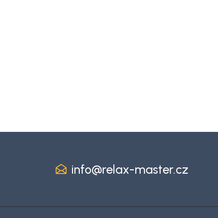
info
@
relax-master.cz