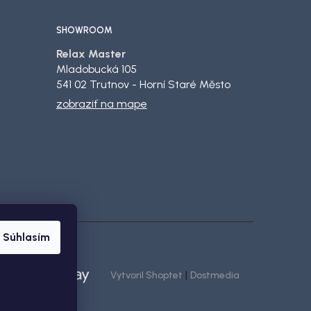
SHOWROOM
Relax Master
Mladobucká 105
541 02 Trutnov - Horní Staré Město
zobraziť na mape
Súhlasím
|
Vytvoril Shoptet
Dostmedia