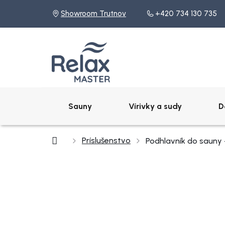
Prejsť
Showroom Trutnov
+420 734 130 735
na
obsah
Sauny
Vírivky a sudy
D
Domov
Príslušenstvo
Podhlavník do sau