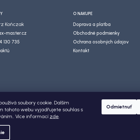
Y
O NÁKUPE
z Kończak
Doprava a platba
lax-master.cz
Obchodné podmienky
4 130 735
Ochrana osobných údajov
taktů
Kontakt
oužívá soubory cookie. Dalším
Odmietnuť
 tohoto webu vyjadřujete souhlas s
váním.. Více informací
zde
.
dené.
ie