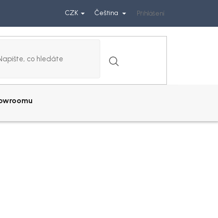
CZK
Čeština
Přihlášení
howroomu