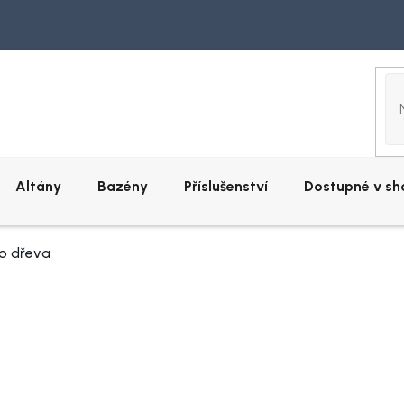
Altány
Bazény
Příslušenství
Dostupné v s
mo dřeva