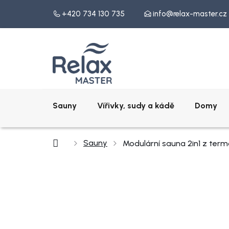
Přejít
+420 734 130 735
info@relax-master.cz
na
obsah
Sauny
Vířivky, sudy a kádě
Domy
Domů
Sauny
Modulární sauna 2in1 z ter