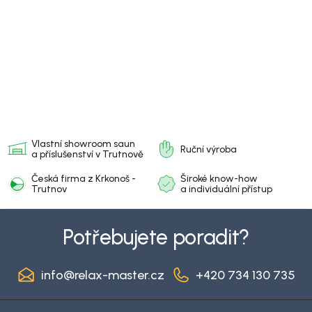
Vlastní showroom saun
Ruční výroba
a příslušenství v Trutnově
Česká firma
z Krkonoš -
Široké know-how
Trutnov
a individuální přístup
Z
á
Potřebujete poradit?
p
a
info
@
relax-master.cz
+420 734 130 735
t
í