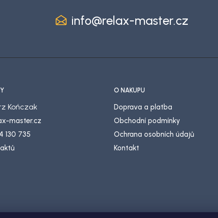
info
@
relax-master.cz
Y
O NÁKUPU
z Kończak
Doprava a platba
lax-master.cz
Obchodní podmínky
4 130 735
Ochrana osobních údajů
taktů
Kontakt