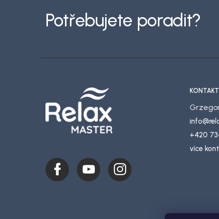
p
Potřebujete poradit?
a
t
í
KONTAKT
Grzegor
info
@
re
+420 73
více kon