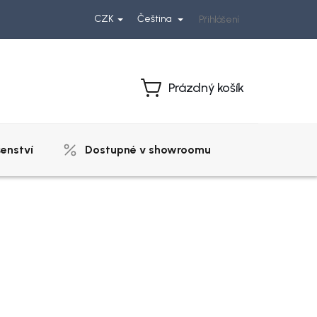
CZK
Čeština
Přihlášení
Prázdný košík
Nákupní
košík
šenství
Dostupné v showroomu