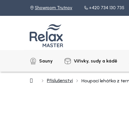
Přejít
Showroom Trutnov
+420 734 130 735
na
obsah
Sauny
Vířivky, sudy a kádě
Domů
Příslušenství
Houpací lehátka z te