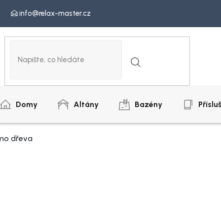
info@relax-master.cz
Domy
Altány
Bazény
Příslu
rmo dřeva