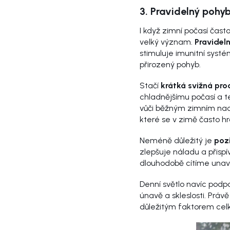
3. Pravidelný pohy
I když zimní počasí čas
velký význam.
Pravideln
stimuluje imunitní systém
přirozený pohyb.
Stačí
krátká svižná pro
chladnějšímu počasí a t
vůči běžným zimním nac
které se v zimě často h
Neméně důležitý je
pozi
zlepšuje náladu a přisp
dlouhodobě cítíme unav
Denní světlo navíc podp
únavě a skleslosti. Prá
důležitým faktorem celk