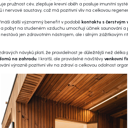
uje pružnost cév, zlepšuje krevní oběh a posiluje imunitní sys
 i nervové soustavy, což má pozitivní vliv na celkovou regene
ináší další významný benefit v podobě
kontaktu s čerstvým
a pobyt na studeném vzduchu umocňují účinek saunování a p
 nestává jen zdravotním nástrojem, ale i silným zážitkovým ri
dravých návyků platí, že pravidelnost je důležitější než délka p
 domů na zahradu
. I kratší, ale pravidelné návštěvy
venkovní f
ání výrazně pozitivní vliv na zdraví a celkovou odolnost orga