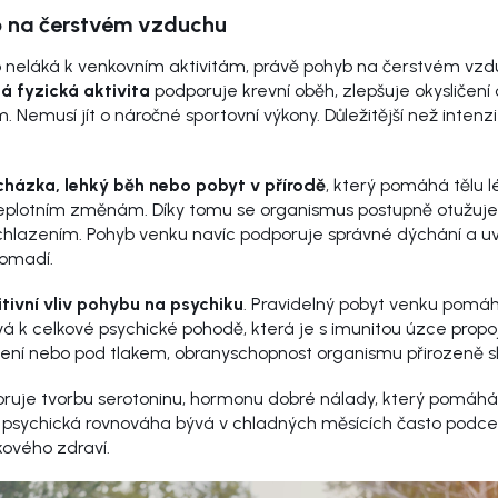
b na čerstvém vzduchu
to neláká k venkovním aktivitám, právě pohyb na čerstvém v
á fyzická aktivita
podporuje krevní oběh, zlepšuje okysličení
. Nemusí jít o náročné sportovní výkony. Důležitější než intenzi
cházka, lehký běh nebo pobyt v přírodě
, který pomáhá tělu l
eplotním změnám. Díky tomu se organismus postupně otužuje 
hlazením. Pohyb venku navíc podporuje správné dýchání a uvo
romadí.
tivní vliv pohybu na psychiku
. Pravidelný pobyt venku pomáhá
ívá k celkové psychické pohodě, která je s imunitou úzce prop
ení nebo pod tlakem, obranyschopnost organismu přirozeně s
oruje tvorbu serotoninu, hormonu dobré nálady, který pomáhá 
vě psychická rovnováha bývá v chladných měsících často podc
ového zdraví.