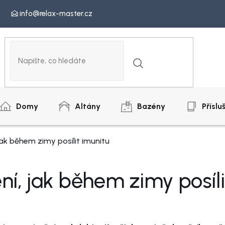
info@relax-master.cz
Domy
Altány
Bazény
Příslu
ak během zimy posílit imunitu
í, jak během zimy posíli