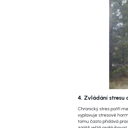
4. Zvládání stresu
Chronický stres patří m
vyplavuje stresové horm
tomu často přidává prac
zátěž ještě prohlubovat.