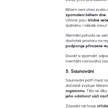
Klíčem není stres zcela 
zpomalení během dne, 
Účinné jsou i
klidné veče
složitého. I několik min
Mentální pohoda se velm
dostatek prostoru na re
podporuje přirozené re
Dovolit si zpomalit, odp
mentální rovnováha čast
5. Saunování
Saunování patří mezi os
dočasně zvyšuje tělesno
organismu
. Tělo se dík
jeho odolnost vůči nac
Zásadní roli hraje
střídá