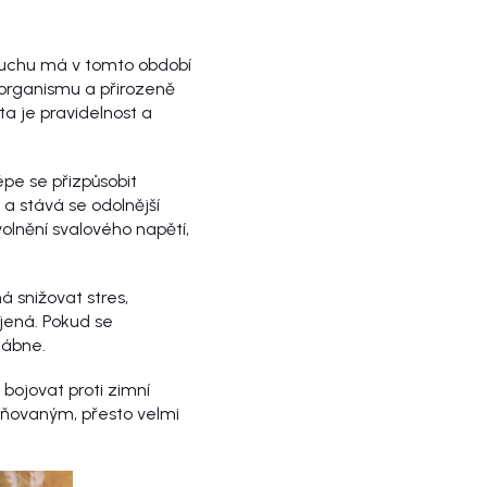
zduchu má v tomto období
 organismu a přirozeně
ta je pravidelnost a
épe se přizpůsobit
a stává se odolnější
lnění svalového napětí,
 snižovat stres,
ojená. Pokud se
lábne.
bojovat proti zimní
eňovaným, přesto velmi