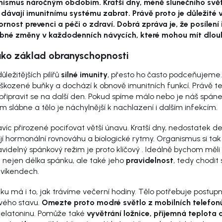
anismus náročným obdobím. Kratší dny, méně slunečního světl
dávají imunitnímu systému zabrat. Právě proto je důležité 
nost prevenci a péči o zdraví. Dobrá zpráva je, že posílení
robné změny v každodenních návycích, které mohou mít dlou
 jako základ obranyschopnosti
ležitějších pilířů
silné imunity
, přesto ho často podceňujeme
oškozené buňky a dochází k obnově imunitních funkcí. Právě 
a připravit se na další den. Pokud spíme málo nebo je náš spá
ém slábne a tělo je náchylnější k nachlazení i dalším infekcím.
víc přirozené pociťovat větší únavu. Kratší dny, nedostatek de
ují hormonální rovnováhu a biologické rytmy. Organismus si tak 
avidelný spánkový režim je proto klíčový . Ideálně bychom měli
je nejen délka spánku, ale také jeho
pravidelnost
, tedy chodit 
o víkendech.
ánku má i to, jak trávíme večerní hodiny. Tělo potřebuje postu
vého stavu.
Omezte proto modré světlo z mobilních telefonů
melatoninu. Pomůže také
vyvětrání ložnice, příjemná teplota 