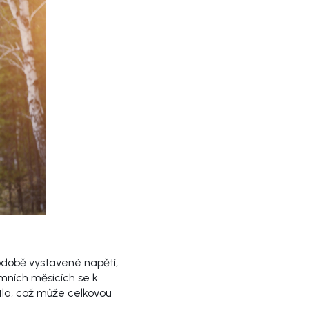
hodobě vystavené napětí,
mních měsících se k
tla, což může celkovou