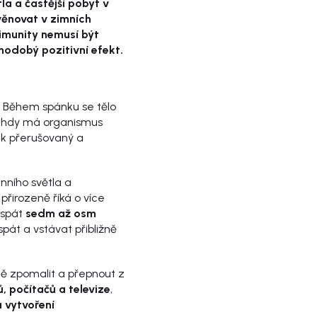
a a častější pobyt v
věnovat v zimních
 imunity nemusí být
hodobý pozitivní efekt.
. Během spánku se tělo
tehdy má organismus
nek přerušovaný a
nního světla a
přirozeně říká o více
 spát
sedm až osm
spát a vstávat přibližně
pně zpomalit a přepnout z
, počítačů a televize
,
a vytvoření