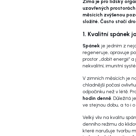
Zima je pro lidský org
uzavřených prostorách 
měsících zvýšenou pozor
složité. Často stačí d
1. Kvalitní spánek
Spánek
je jedním z nejdů
regeneruje, opravuje p
prostor „dobít energii“ 
nekvalitní, imunitní syst
V zimních měsících je na
chladnější počasí ovlivň
odpočinku než v létě. Pr
hodin denně
. Důležitá 
ve stejnou dobu, a to i 
Velký vliv na kvalitu sp
denního režimu do klido
které narušuje tvorbu 