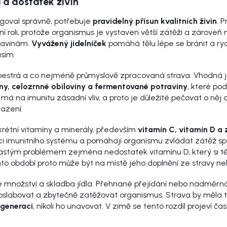
 a dostatek živin
goval správně, potřebuje
pravidelný přísun kvalitních živin
. 
í roli, protože organismus je vystaven větší zátěži a zároveň
ravinám.
Vyvážený jídelníček
pomáhá tělu lépe se bránit a ryc
sím.
pestrá a co nejméně průmyslově zpracovaná strava. Vhodná
niny, celozrnné obiloviny a fermentované potraviny
, které pod
má na imunitu zásadní vliv, a proto je důležité pečovat o něj 
lazení.
onkrétní vitamíny a minerály, především
vitamín C, vitamín D a 
kci imunitního systému a pomáhají organismu zvládat zátěž 
astým problémem zejména nedostatek vitamínu D, který si těl
mto období proto může být na místě jeho doplnění ze stravy n
é množství a skladba jídla. Přehnané přejídání nebo nadměr
slabovat a zbytečně zatěžovat organismus. Strava by měla 
egeneraci
, nikoli ho unavovat. V zimě se tento rozdíl projeví čas