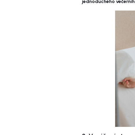
jednoduchého večerního