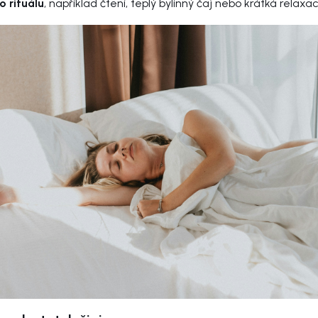
 rituálu
, například čtení, teplý bylinný čaj nebo krátká relaxa