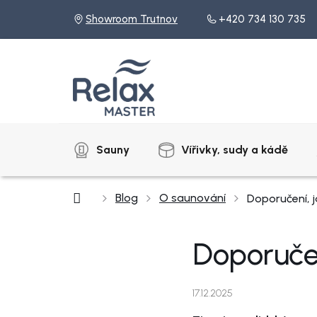
Přejít
Showroom Trutnov
+420 734 130 735
na
obsah
Sauny
Vířivky, sudy a kádě
Domů
Blog
O saunování
Doporučení, j
Doporučen
17.12.2025