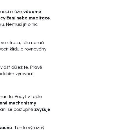
Pomoci může
vědomé
 cvičení nebo meditace
.
u. Nemusí jít o nic
ve stresu, tělo nemá
ocit klidu a rovnováhy
vlášť důležité. Právě
bdobím vyrovnat.
unitu. Pobyt v teple
anné mechanismy
ování se postupně
zvyšuje
 saunu
. Tento výrazný