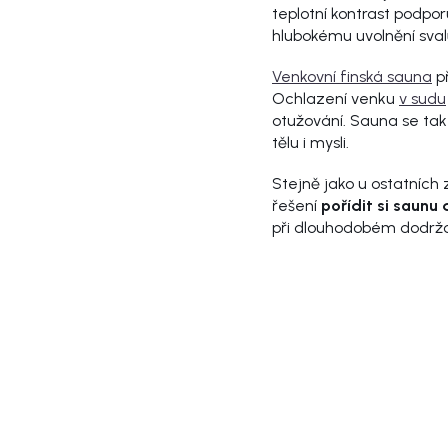
teplotní kontrast podpor
hlubokému uvolnění svalů
Venkovní finská sauna
př
Ochlazení venku
v sudu
otužování. Sauna se tak
tělu i mysli.
Stejně jako u ostatních z
řešení
pořídit si saunu
při dlouhodobém dodržov