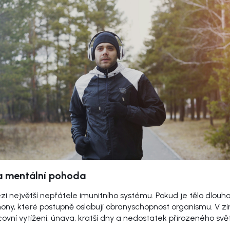
 a mentální pohoda
ezi největší nepřátele imunitního systému. Pokud je tělo dlou
ony, které postupně oslabují obranyschopnost organismu. V zi
ovní vytížení, únava, kratší dny a nedostatek přirozeného svě