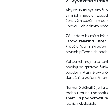
2. Vyvážená strava
Aby imunitní systém fun
zimních měsících zásadn
čerstvým sezónním pot
únavou i chladným poča
Základem by měla být 
listová zelenina, luště
Právě střevní mikrobiom 
prvních příznacích nach
Velkou roli hrají také k
podílejí na správné fun
obdobím. V zimě bývá č
slunečního záření. V to
Neméně důležité je tak
mohou imunitu naopak o
energii a podporovat r
ročních obdobích.