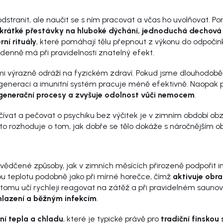
odstranit, ale naučit se s ním pracovat a včas ho uvolňovat. 
krátké přestávky na hluboké dýchání, jednoduchá dechová
rní rituály
, které pomáhají tělu přepnout z výkonu do odpočink
ut denně má při pravidelnosti znatelný efekt.
i výrazně odráží na fyzickém zdraví. Pokud jsme dlouhodobě 
generaci a imunitní systém pracuje méně efektivně. Naopak p
generační procesy a zvyšuje odolnost vůči nemocem
.
očívat a pečovat o psychiku bez výčitek je v zimním období obz
o rozhoduje o tom, jak dobře se tělo dokáže s náročnějším o
vědčené způsoby, jak v zimních měsících přirozeně podpořit im
u teplotu podobně jako při mírné horečce, čímž
aktivuje obr
y tomu učí rychleji reagovat na zátěž a při pravidelném saun
hlazení a běžným infekcím
.
ní tepla a chladu
, které je typické právě pro
tradiční finskou