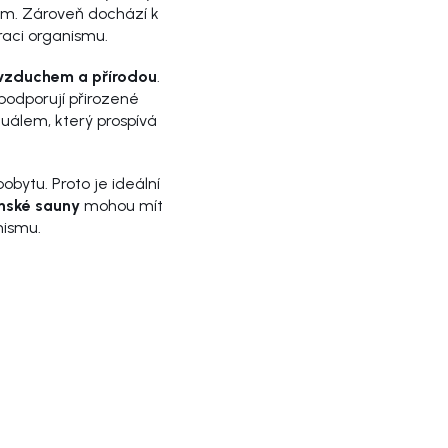
tém. Zároveň dochází k
raci organismu.
 vzduchem a přírodou
.
odporují přirozené
tuálem, který prospívá
obytu. Proto je ideální
inské sauny
mohou mít
nismu.