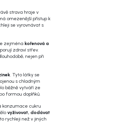
Právě strava hraje v
 má omezenější přístup k
hleji se vyrovnávat s
 je zejména
kořenová a
porují zdraví střev.
dlouhodobě, nejen při
zinek
. Tyto látky se
spojenou s chladným
o běžně vytváří ze
ebo formou doplňků.
ná konzumace cukru
tělo
vyživovat, dodávat
to rychleji než v jiných