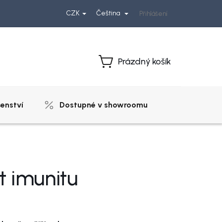
CZK
Čeština
Přihlášení
Prázdný košík
Nákupní
košík
šenství
Dostupné v showroomu
t imunitu