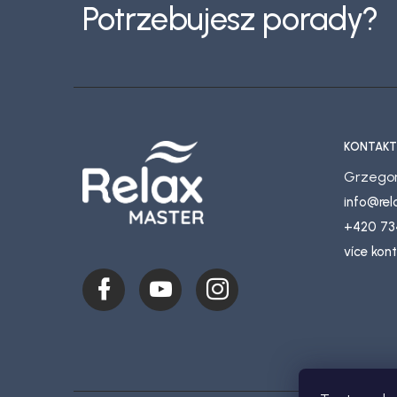
Potrzebujesz porady?
p
k
a
KONTAKT
Grzegor
info
@
re
+420 73
více kon