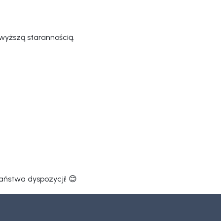
wyższą starannością.
aństwa dyspozycji! 😊