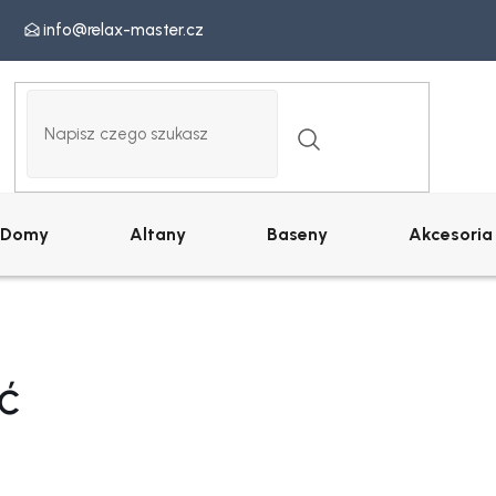
info@relax-master.cz
Domy
Altany
Baseny
Akcesoria
ć