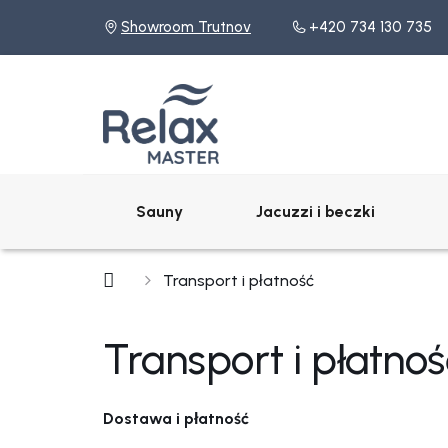
Przejść
Showroom Trutnov
+420 734 130 735
do
treści
Sauny
Jacuzzi i beczki
Home
Transport i płatność
Transport i płatnoś
Dostawa i płatność