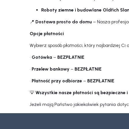
Roboty ziemne i budowlane Oldřich Sla
📍
Dostawa prosto do domu
– Nasza profesjo
Opcje płatności
Wybierz sposób płatności, który najbardziej Ci
•
Gotówka
–
BEZPŁATNIE
•
Przelew bankowy
–
BEZPŁATNIE
•
Płatność przy odbiorze
–
BEZPŁATNIE
💡
Wszystkie nasze płatności są bezpieczne 
Jeżeli mają Państwo jakiekolwiek pytania dotyc
S
t
o