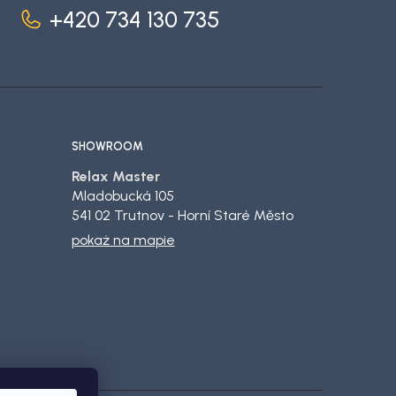
+420 734 130 735
SHOWROOM
Relax Master
Mladobucká 105
541 02 Trutnov - Horní Staré Město
pokaż na mapie