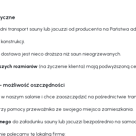
tyczne
ni transport sauny lub jacuzzi od producenta na Państwa adr
konstrukcji.
h dostawa jest nieco droższa niż saun nieogrzewanych.
szych rozmiarów
(na życzenie klienta) mają podwyższoną ce
– możliwość oszczędności
cie w naszym salonie i chce zaoszczędzić na pośrednictwie t
rzy pomocy przewoźnika ze swojego miejsca zamieszkania.
anego
do załadunku sauny lub jacuzzi bezpośrednio na samoc
ie polecamy tę lokalną firmę: