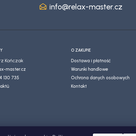
info
@
relax-master.cz
Y
O ZAKUPIE
z Kończak
Dostawa i płatność
lax-master.cz
Warunki handlowe
4 130 735
Ochrona danych osobowych
taktů
Kontakt