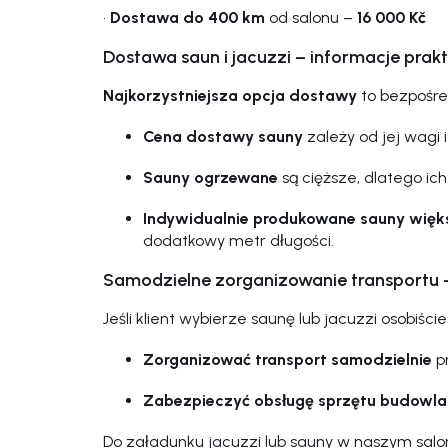
•
Dostawa do 400 km
od salonu –
16 000 Kč
Dostawa saun i jacuzzi – informacje prak
Najkorzystniejsza opcja dostawy
to bezpośred
Cena dostawy sauny
zależy od jej wagi i 
Sauny ogrzewane
są cięższe, dlatego ic
Indywidualnie produkowane sauny więk
dodatkowy metr długości.
Samodzielne zorganizowanie transportu 
Jeśli klient wybierze saunę lub jacuzzi osobiś
Zorganizować transport samodzielnie
p
Zabezpieczyć obsługę sprzętu budowl
Do załadunku jacuzzi lub sauny w naszym salon