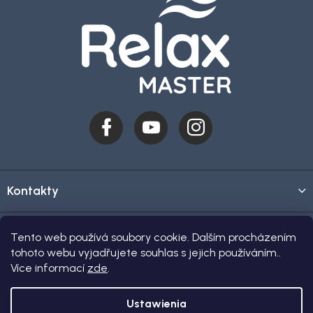
Kontakty
O zakupie
Tento web používá soubory cookie. Dalším procházením
tohoto webu vyjadřujete souhlas s jejich používáním..
Více informací
zde
.
Showroom
Ustawienia
Copyright 2026
Relax-master.cz
. Wszystkie prawa zastrzeżone.