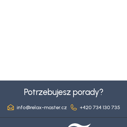
S
t
Potrzebujesz porady?
o
p
info
@
relax-master.cz
+420 734 130 735
k
a