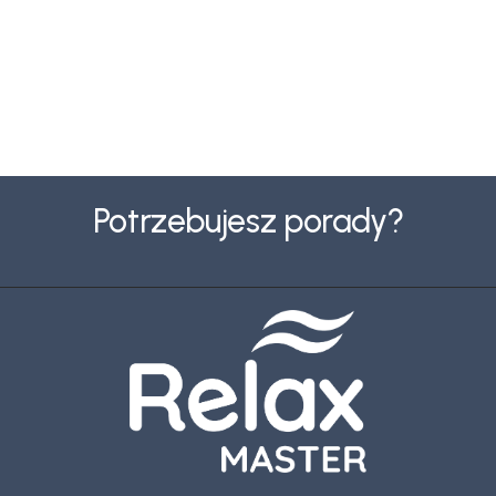
S
t
Potrzebujesz porady?
o
p
k
a