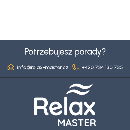
S
t
Potrzebujesz porady?
o
p
info
@
relax-master.cz
+420 734 130 735
k
a