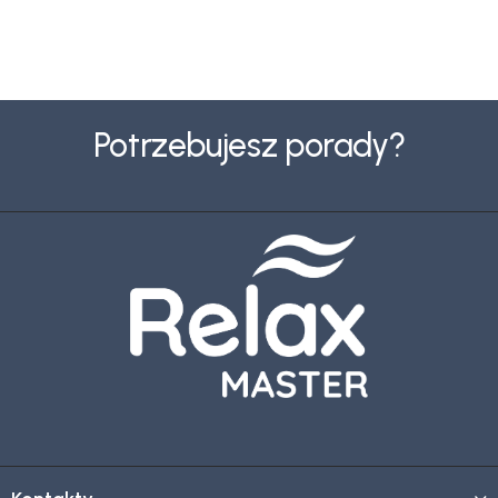
S
t
Potrzebujesz porady?
o
p
k
a