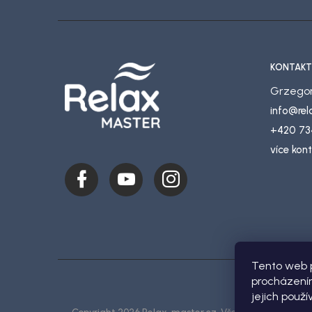
KONTAKT
Grzegor
info
@
re
+420 73
více kon
Tento web p
procházením
jejich použí