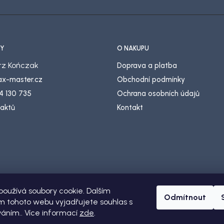
Y
O NÁKUPU
z Kończak
Doprava a platba
lax-master.cz
Obchodní podmínky
4 130 735
Ochrana osobních údajů
taktů
Kontakt
oužívá soubory cookie. Dalším
Odmítnout
 tohoto webu vyjadřujete souhlas s
váním.. Více informací
zde
.