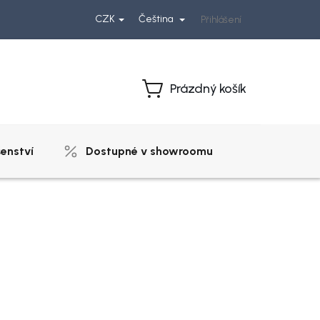
CZK
Čeština
Přihlášení
Prázdný košík
Nákupní
košík
šenství
Dostupné v showroomu