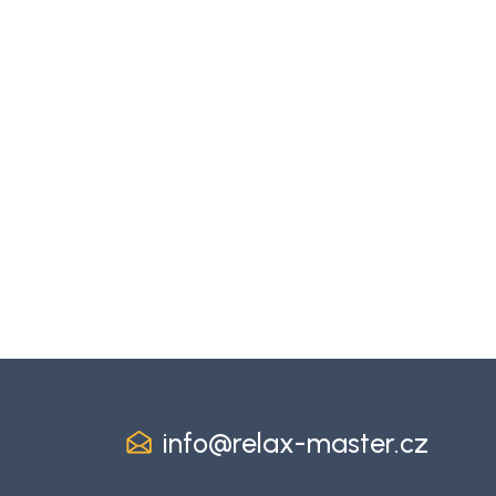
info
@
relax-master.cz