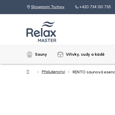
Přejít
Showroom Trutnov
+420 734 130 735
na
obsah
Sauny
Vířivky, sudy a kádě
Domů
Příslušenství
RENTO saunová esence