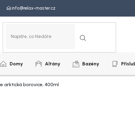
info@relax-master.cz
Domy
Altány
Bazény
Příslu
 arktická borovice, 400ml