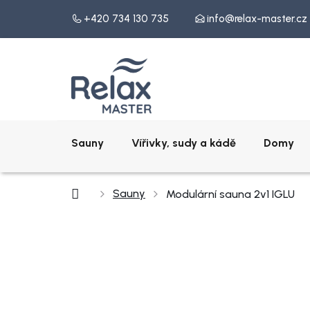
Přejít
+420 734 130 735
info@relax-master.cz
na
obsah
Sauny
Vířivky, sudy a kádě
Domy
Domů
Sauny
Modulární sauna 2v1 IGLU