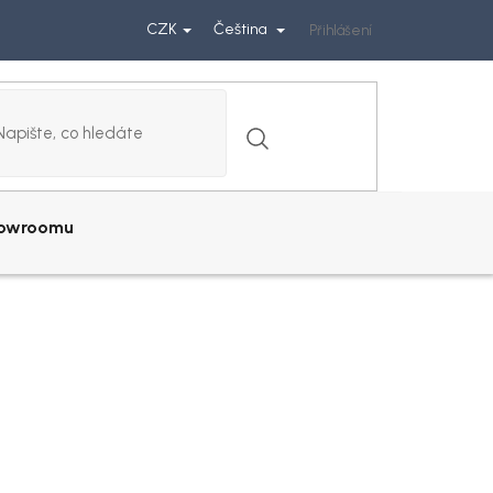
CZK
Čeština
Přihlášení
howroomu