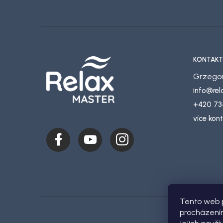
í
KONTAKT
Grzegor
info
@
re
+420 73
více kon
Tento web p
procházením