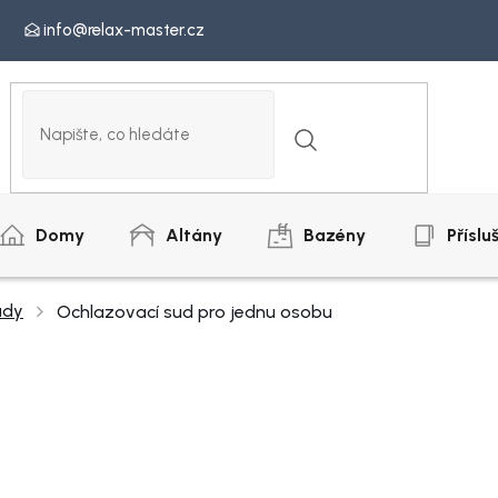
info@relax-master.cz
Domy
Altány
Bazény
Příslu
udy
Ochlazovací sud pro jednu osobu