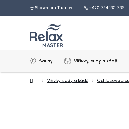
Přejít
Showroom Trutnov
+420 734 130 735
na
obsah
Sauny
Vířivky, sudy a kádě
Domů
Vířivky, sudy a kádě
Ochlazovací s