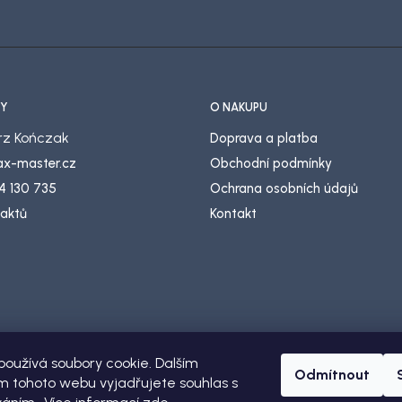
Y
O NÁKUPU
z Kończak
Doprava a platba
lax-master.cz
Obchodní podmínky
4 130 735
Ochrana osobních údajů
taktů
Kontakt
oužívá soubory cookie. Dalším
Odmítnout
 tohoto webu vyjadřujete souhlas s