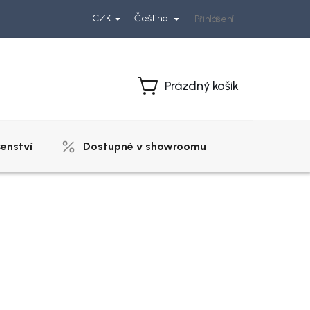
CZK
Čeština
Přihlášení
Prázdný košík
Nákupní
košík
šenství
Dostupné v showroomu