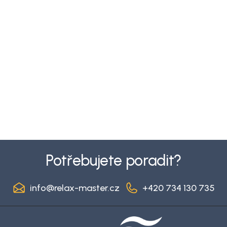
Z
á
Potřebujete poradit?
p
a
info
@
relax-master.cz
+420 734 130 735
t
í