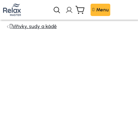
Přejít
na
Nákupní
obsah
košík
Vířivky, sudy a kádě