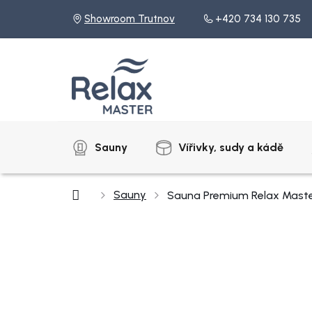
Přejít
Showroom Trutnov
+420 734 130 735
na
obsah
Sauny
Vířivky, sudy a kádě
Domů
Sauny
Sauna Premium Relax Maste