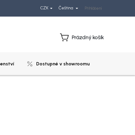
CZK
Čeština
Přihlášení
Prázdný košík
Nákupní
košík
šenství
Dostupné v showroomu