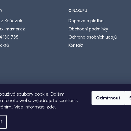
Y
O NÁKUPU
z Kończak
Doprava a platba
lax-master.cz
Obchodní podmínky
4 130 735
Ochrana osobních údajů
taktů
Kontakt
oužívá soubory cookie. Dalším
Odmítnout
 tohoto webu vyjadřujete souhlas s
váním.. Více informací
zde
.
azena.
í