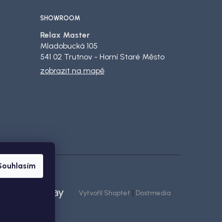
SHOWROOM
Relax Master
Mladobucká 105
541 02 Trutnov - Horní Staré Město
zobrazit na mapě
Souhlasím
|
Vytvořil Shoptet
Dostmedia