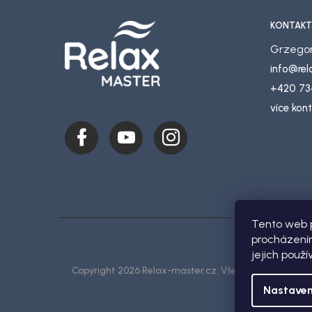
KONTAKT
Grzegor
info
@
re
+420 73
více kon
Tento web p
procházením
jejich použí
Copyright 2026
Relax-master.cz
. Všechna práva vyhr
Nastaven