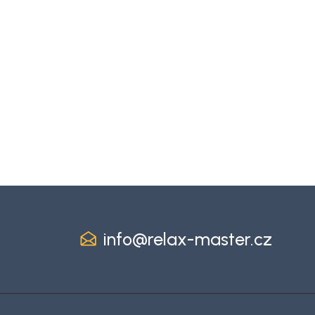
info
@
relax-master.cz