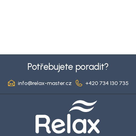
Z
á
Potřebujete poradit?
p
a
info
@
relax-master.cz
+420 734 130 735
t
í