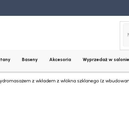
ltany
Baseny
Akcesoria
Wyprzedaż w saloni
hydromasażem z wkładem z włókna szklanego (z wbudowa