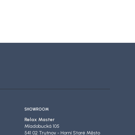
SHOWROOM
Relax Master
Mladobucká 105
541 02 Trutnov - Horní Staré Město