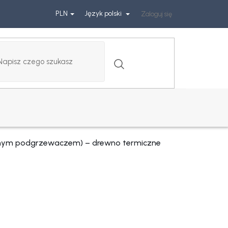
PLN
Język polski
Zaloguj się
e
nym podgrzewaczem) – drewno termiczne